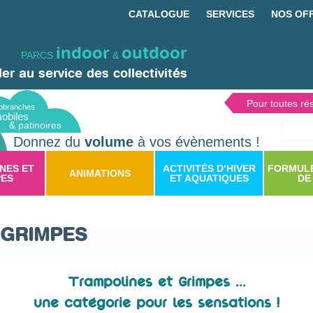
Menu
principal
CATALOGUE
SERVICES
NOS OF
indoor
outdoor
PARCS
&
er au service des collectivités
Pour toutes rés
obranches
obiles
& patinoires
Recher
Donnez du
volume
à vos évènements !
NES ET
ACTIVITÉS D’HIVER
FORMULE
ANIMATIONS
PES
ET AQUATIQUES
DE
ER
NS)
 GRIMPES
ANS ET +)
Trampolines et Grimpes ...
une catégorie pour les sensations !