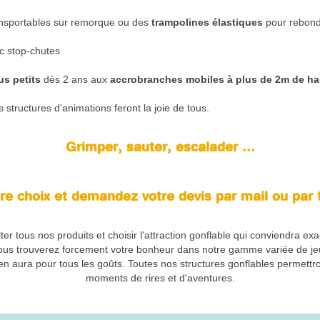
nsportables sur remorque ou des
trampolines élastiques
pour rebondir
c stop-chutes
us petits
dès 2 ans aux
accrobranches mobiles à plus de 2m de ha
 structures d'animations feront la joie de tous.
Grimper, sauter, escalader ...
tre choix et demandez votre devis par mail ou par
ter tous nos produits et choisir l'attraction gonflable qui conviendra ex
Vous trouverez forcement votre bonheur dans notre gamme variée de jeux
y en aura pour tous les goûts. Toutes nos structures gonflables permettr
moments de rires et d'aventures.