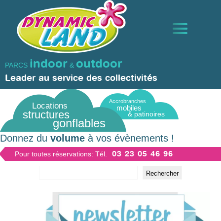
Aller
Panneau de gestion des cookies
au
contenu
principal
indoor
outdoor
PARCS
&
STRUCTURES GONFLABLES
Leader au service des collectivités
Accrobranches
TRAMPOLINES ET GRIMPES
Locations
mobiles
structures
& patinoires
gonflables
ANIMATIONS
Donnez du
volume
à vos évènements !
03 23 05 46 96
Pour toutes réservations: Tél.
ACTIVITÉS D’HIVER ET AQUATIQUES
Rechercher
FORMULES & PARCS DE JEUX