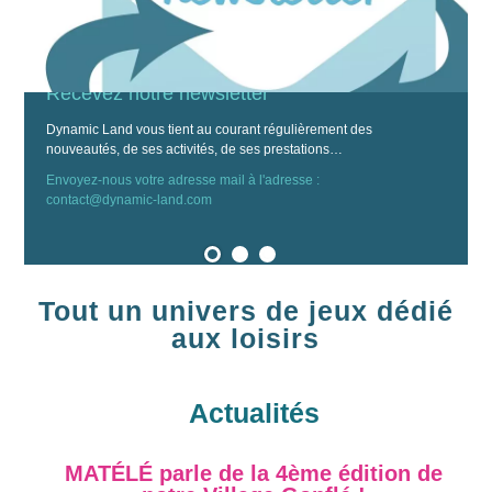
DYNAMIC LAND
TÉLÉCHARGEZ NOTRE CATALOGUE
Recevez notre newsletter
Dynamic Land vous tient au courant régulièrement des
nouveautés, de ses activités, de ses prestations…
Envoyez-nous votre adresse mail à l'adresse :
contact@dynamic-land.com
1
2
3
Tout un univers de jeux dédié
aux loisirs
Actualités
MATÉLÉ parle de la 4ème édition de