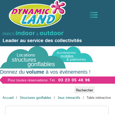
Aller
Panneau de gestion des cookies
au
contenu
principal
indoor
outdoor
PARCS
&
STRUCTURES GONFLABLES
Leader au service des collectivités
Accrobranches
TRAMPOLINES ET GRIMPES
Locations
mobiles
structures
& patinoires
gonflables
ANIMATIONS
Donnez du
volume
à vos évènements !
03 23 05 46 96
Pour toutes réservations: Tél.
ACTIVITÉS D’HIVER ET AQUATIQUES
Rechercher
Fil
Accueil
/
Structures gonflables
/
Jeux interactifs
/
Table intéractive
FORMULES & PARCS DE JEUX
d'Ariane