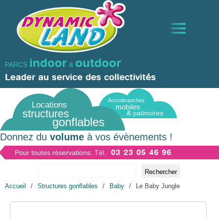
Aller
Panneau de gestion des cookies
au
contenu
principal
indoor
outdoor
PARCS
&
STRUCTURES GONFLABLES
Leader au service des collectivités
Accrobranches
TRAMPOLINES ET GRIMPES
Locations
mobiles
structures
& patinoires
gonflables
ANIMATIONS
Donnez du
volume
à vos évènements !
03 23 05 46 96
Pour toutes réservations: Tél.
ACTIVITÉS D’HIVER ET AQUATIQUES
Rechercher
Fil
Accueil
/
Structures gonflables
/
Baby
/
Le Baby Jungle
FORMULES & PARCS DE JEUX
d'Ariane