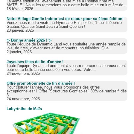
DYNAMIC LAND
La 4ème édition de l'évènement a été mise à l'honneur par ma
MATÉLÉ ; Nous les remercions pour cette belle mise en lumière de...
18 février, 2026
TÉLÉCHARGEZ NOTRE CATALOGUE
Notre Village Gonflé Indoor est de retour pour sa 4ème édition!
Venez nous rendre visite au Gymnase Philippidès, 1 rue Théophile
Gautier, Quartier Saint Jean à Saint-Quentin !
23 janvier, 2026
✨ Bonne année 2026 ! ✨
Toute l’équipe de Dynamic Land vous souhaite une année remplie de
joie, de rires, d’aventures et de moments inoubliables. Que...
2 janvier, 2026
Joyeuses fêtes de fin d'année !
Toute l'équipe Dynamic Land tient à vous remercier chaleureusement
pour cette belle année écoulée à vos cotés. Votre...
24 novembre, 2025
Offre promotionnelle de fin d'année !
Pour clôturer l'année, nous vous proposons des offres
exceptionnelles* ! Offre "Structures Gonflables" 30% de remise** dès
3...
24 novembre, 2025
Labyrinthe de Maïs