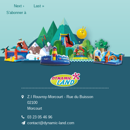
courante
Page
Next ›
Dernière
Last »
suivante
page
S'abonner à
Z.I Rouvroy-Morcourt - Rue du Buisson
02100
Morcourt
03 23 05 46 96
contact@dynamic-land.com