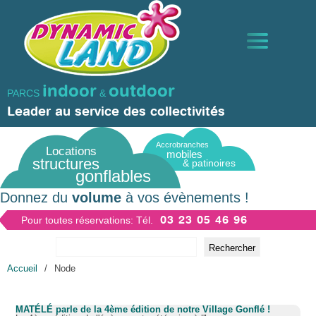
Aller
Panneau de gestion des cookies
au
contenu
principal
indoor
outdoor
PARCS
&
STRUCTURES GONFLABLES
Leader au service des collectivités
Accrobranches
TRAMPOLINES ET GRIMPES
Locations
mobiles
structures
& patinoires
gonflables
ANIMATIONS
Donnez du
volume
à vos évènements !
03 23 05 46 96
Pour toutes réservations: Tél.
ACTIVITÉS D’HIVER ET AQUATIQUES
Rechercher
Fil
Accueil
/
Node
FORMULES & PARCS DE JEUX
d'Ariane
MATÉLÉ parle de la 4ème édition de notre Village Gonflé !